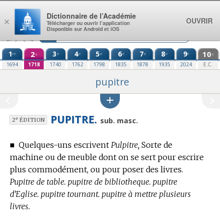
Aller au contenu
Dictionnaire de l’Académie
OUVRIR
×
Télécharger ou ouvrir l’application
Disponible sur Android et iOS
1
2
3
4
5
6
7
8
9
10
re
e
e
e
e
e
e
e
e
e
1694
1718
1740
1762
1798
1835
1878
1935
2024
E.C.
pupitre
PUPITRE.
e
sub. masc.
2
ÉDITION
■
Quelques-uns escrivent
Pulpitre,
Sorte de
machine ou de meuble dont on se sert pour escrire
plus commodément, ou pour poser des livres.
Pupitre de table. pupitre de bibliotheque. pupitre
d’Eglise. pupitre tournant. pupitre à mettre plusieurs
livres.