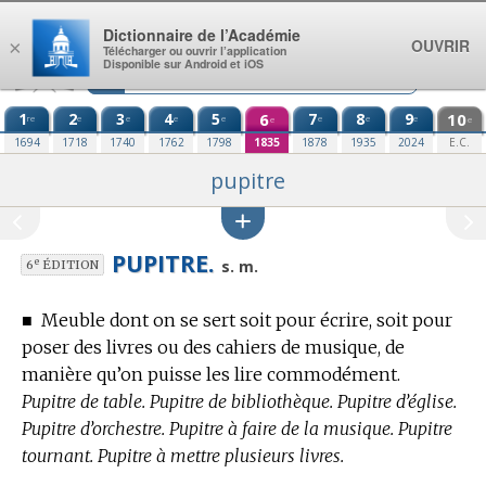
Aller au contenu
Dictionnaire de l’Académie
OUVRIR
×
Télécharger ou ouvrir l’application
Disponible sur Android et iOS
1
2
3
4
5
6
7
8
9
10
re
e
e
e
e
e
e
e
e
e
1694
1718
1740
1762
1798
1835
1878
1935
2024
E.C.
pupitre
PUPITRE.
e
s. m.
6
ÉDITION
■
Meuble dont on se sert soit pour écrire, soit pour
poser des livres ou des cahiers de musique, de
manière qu’on puisse les lire commodément.
Pupitre de table. Pupitre de bibliothèque. Pupitre d’église.
Pupitre d’orchestre. Pupitre à faire de la musique. Pupitre
tournant. Pupitre à mettre plusieurs livres.