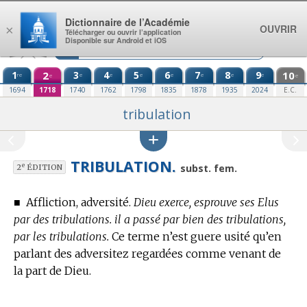
Aller au contenu
Dictionnaire de l’Académie
OUVRIR
×
Télécharger ou ouvrir l’application
Disponible sur Android et iOS
1
2
3
4
5
6
7
8
9
10
re
e
e
e
e
e
e
e
e
e
1694
1718
1740
1762
1798
1835
1878
1935
2024
E.C.
tribulation
TRIBULATION.
e
subst. fem.
2
ÉDITION
■
Affliction, adversité.
Dieu exerce, esprouve ses Elus
par des tribulations. il a passé par bien des tribulations,
par les tribulations.
Ce terme n’est guere usité qu’en
parlant des adversitez regardées comme venant de
la part de Dieu.