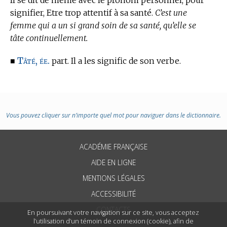
Il se dit de même avec le pronom personnel, pour
signifier, Etre trop attentif à sa santé.
C’est une
femme qui a un si grand soin de sa santé, qu’elle se
tâte continuellement.
Tâté, ée.
■
part. Il a les signific de son verbe.
Vous pouvez cliquer sur n’importe quel mot pour naviguer dans le dictionnaire.
ACADÉMIE FRANÇAISE
AIDE EN LIGNE
MENTIONS LÉGALES
ACCESSIBILITÉ
CONTACTS
En poursuivant votre navigation sur ce site, vous acceptez
l’utilisation d’un témoin de connexion (cookie), afin de