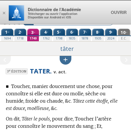
Aller au contenu
Dictionnaire de l’Académie
OUVRIR
×
Télécharger ou ouvrir l’application
Disponible sur Android et iOS
1
2
3
4
5
6
7
8
9
10
re
e
e
e
e
e
e
e
e
e
1694
1718
1740
1762
1798
1835
1878
1935
2024
E.C.
tâter
TATER.
e
v. act.
3
ÉDITION
■
Toucher, manier doucement une chose, pour
connoître si elle est dure ou molle, sèche ou
humide, froide ou chaude, &c.
Tâtez cette étoffe, elle
est douce, moëlleuse, &c.
On dit,
Tâter le pouls,
pour dire, Toucher l’artère
pour connoître le mouvement du sang ; Et,