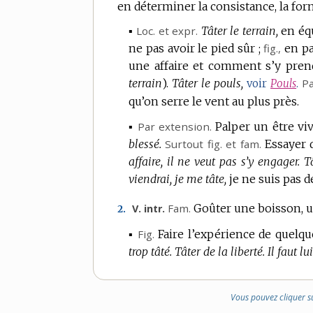
en déterminer la consistance, la form
▪
Loc. et expr.
Tâter le terrain,
en éq
ne pas avoir le pied sûr ;
fig.
,
en pa
une affaire et comment s’y pren
terrain
).
Tâter le pouls,
Pa
voir
Pouls
.
qu’on serre le vent au plus près.
▪
Par extension.
Palper un être viv
blessé.
Surtout
fig.
et
fam.
Essayer 
affaire, il ne veut pas s’y engager.
T
viendrai, je me tâte,
je ne suis pas d
Fam.
Goûter une boisson, 
V. intr.
2.
▪
Fig.
Faire l’expérience de quelqu
trop tâté.
Tâter de la liberté.
Il faut lu
Vous pouvez cliquer s