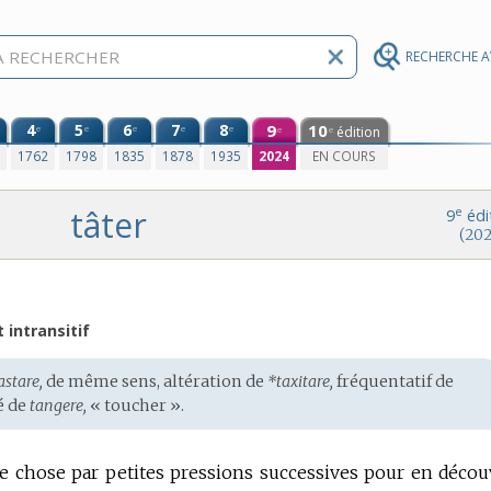
RECHERCHE 
4
5
6
7
8
9
10
e
e
e
e
e
édition
e
e
0
1762
1798
1835
1878
1935
2024
EN COURS
tâter
e
9
édi
(202
t intransitif
astare,
de même sens, altération de
*taxitare,
fréquentatif de
é de
tangere,
« toucher ».
chose par petites pressions successives pour en découv