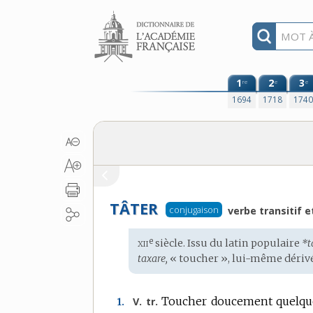
Aller au contenu
1
2
3
re
e
e
1694
1718
174
TÂTER
conjugaison
verbe transitif e
xii
e
Étymologie
siècle. Issu du
latin populaire
*t
:
taxare,
« toucher », lui-même dériv
Toucher doucement quelque 
V. tr.
1.