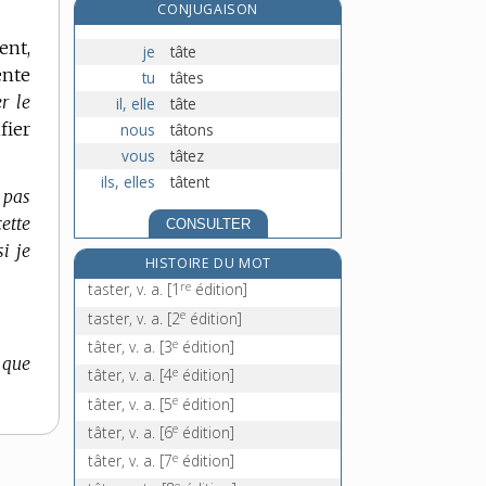
CONJUGAISON
e
tatillonnage, n. m.
[7
édition]
ent,
tatillonner, v. intr.
je
tâte
ente
tâtonnant, -ante, adj.
tu
tâtes
r le
il, elle
tâte
tâtonnement, n. m.
fier
nous
tâtons
vous
tâtez
ils, elles
tâtent
t pas
cette
CONSULTER
si je
HISTOIRE DU MOT
re
taster, v. a.
[1
édition]
e
taster, v. a.
[2
édition]
e
tâter, v. a.
[3
édition]
 que
e
tâter, v. a.
[4
édition]
e
tâter, v. a.
[5
édition]
e
tâter, v. a.
[6
édition]
e
tâter, v. a.
[7
édition]
e