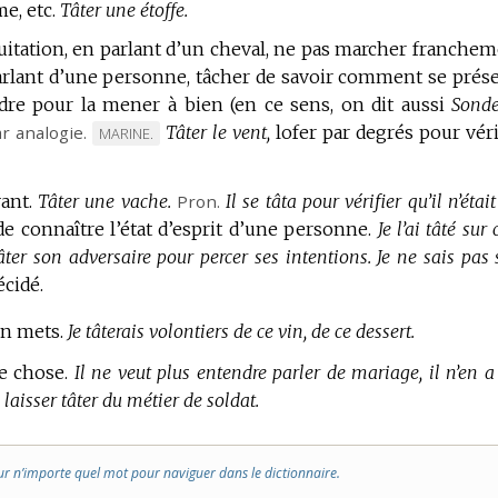
e, etc.
Tâter une étoffe.
uitation, en parlant d’un cheval, ne pas marcher franchem
rlant d’une personne, tâcher de savoir comment se prés
dre pour la mener à bien (en ce sens, on dit aussi
Sonde
r analogie.
Tâter le vent,
lofer par degrés pour véri
MARQUE
MARINE.
DE
DOMAINE
ant.
Tâter une vache.
Pron.
Il se tâta pour vérifier qu’il n’étai
:
de connaître l’état d’esprit d’une personne.
Je l’ai tâté sur 
âter son adversaire pour percer ses intentions.
Je ne sais pas 
écidé.
un mets.
Je tâterais volontiers de ce vin, de ce dessert.
e chose.
Il ne veut plus entendre parler de mariage, il n’en a
i laisser tâter du métier de soldat.
ur n’importe quel mot pour naviguer dans le dictionnaire.