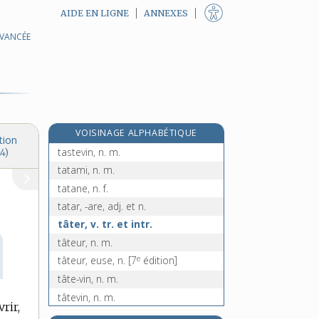
AIDE EN LIGNE
ANNEXES
AVANCÉE
e
tassée, n. f.
[4
édition]
tassement, n. m.
tasser, v. tr. et pron.
tassette, n. f.
tassili, n. m.
VOISINAGE ALPHABÉTIQUE
taste-vin, n. m.
tion
tastevin, n. m.
4)
tatami, n. m.
tatane, n. f.
tatar, -are, adj. et n.
tâter, v. tr. et intr.
tâteur, n. m.
e
tâteur, euse, n.
[7
édition]
tâte-vin, n. m.
tâtevin, n. m.
rir,
tatillon, -onne, adj.