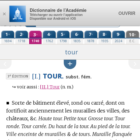
Aller au contenu
Dictionnaire de l’Académie
OUVRIR
×
Télécharger ou ouvrir l’application
Disponible sur Android et iOS
1
2
3
4
5
6
7
8
9
10
re
e
e
e
e
e
e
e
e
e
1694
1718
1740
1762
1798
1835
1878
1935
2024
E.C.
tour
TOUR.
[I.]
e
subst. fém.
3
ÉDITION
↪
voir aussi :
[II.]
Tour
(n. m.)
■
Sorte de bâtiment élevé, rond ou carré, dont on
fortifioit anciennement les murailles des villes, des
châteaux, &c.
Haute tour. Petite tour. Grosse tour. Tour
ronde. Tour carrée. Du haut de la tour. Au pied de la tour.
Ville enceinte de murailles & de tours. Muraille flanquée