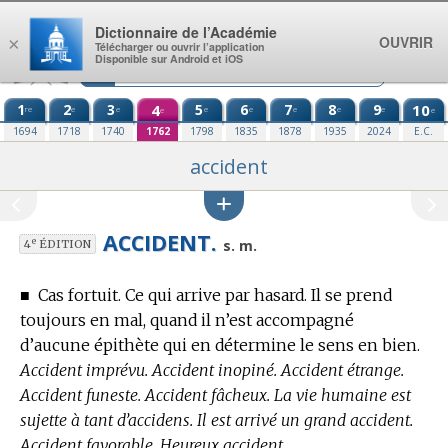
Aller au contenu
Dictionnaire de l’Académie
OUVRIR
×
Télécharger ou ouvrir l’application
Disponible sur Android et iOS
1
2
3
4
5
6
7
8
9
10
re
e
e
e
e
e
e
e
e
e
1694
1718
1740
1762
1798
1835
1878
1935
2024
E.C.
accident
ACCIDENT.
e
s. m.
4
ÉDITION
■
Cas fortuit. Ce qui arrive par hasard. Il se prend
toujours en mal, quand il n’est accompagné
d’aucune épithète qui en détermine le sens en bien.
Accident imprévu. Accident inopiné. Accident étrange.
Accident funeste. Accident fâcheux. La vie humaine est
sujette à tant d’accidens. Il est arrivé un grand accident.
Accident favorable. Heureux accident.