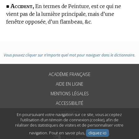
Accident,
■
En
termes de Peinture,
est ce qui ne
vient pas de la lumière principale, mais d’une
fenêtre opposée, d’un flambeau, &c.
Vous pouvez cliquer sur n’importe quel mot pour naviguer dans le dictionnaire.
ACADÉMIE FRANÇAISE
AIDE EN LIGNE
MENTIONS LÉGALES
ACCESSIBILITÉ
CONTACTS
En poursuivant votre navigation sur ce site, vous acceptez
l’utilisation d’un témoin de connexion (cookie), afin de
réaliser des statistiques de visites et de personnaliser votre
navigation. Pour en savoir plus,
cliquez ici
.