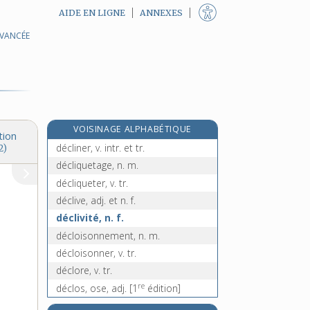
AIDE EN LIGNE
ANNEXES
AVANCÉE
déclin, n. m.
déclinable, adj.
déclinaison, n. f.
déclinant, -ante, adj.
déclination, n. f.
VOISINAGE ALPHABÉTIQUE
déclinatoire, adj.
tion
décliner, v. intr. et tr.
2)
décliquetage, n. m.
décliqueter, v. tr.
déclive, adj. et n. f.
déclivité, n. f.
décloisonnement, n. m.
décloisonner, v. tr.
déclore, v. tr.
re
déclos, ose, adj.
[1
édition]
déclouage, n. m.