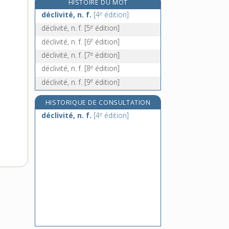
HISTOIRE DU MOT
déclouer, v. tr.
e
déclivité, n. f.
[4
édition]
déco, adj.
e
déclivité, n. f.
[5
édition]
décochement, n. m.
e
déclivité, n. f.
[6
édition]
décocher, v. tr.
e
déclivité, n. f.
[7
édition]
e
déclivité, n. f.
[8
édition]
e
déclivité, n. f.
[9
édition]
HISTORIQUE DE CONSULTATION
e
déclivité, n. f.
[4
édition]