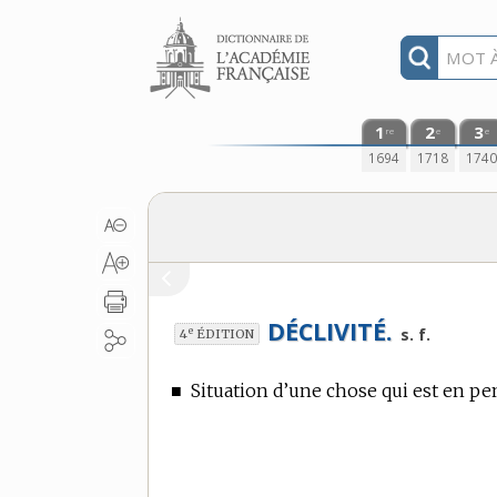
Aller au contenu
1
2
3
re
e
e
1694
1718
174
DÉCLIVITÉ.
e
s. f.
4
ÉDITION
■
Situation d’une chose qui est en pe