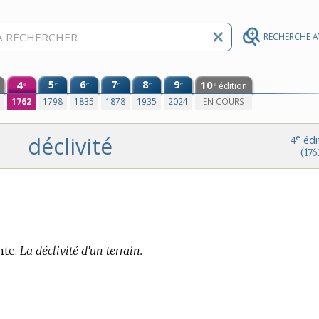
RECHERCHE 
4
5
6
7
8
9
10
e
e
e
e
e
édition
e
e
0
1762
1798
1835
1878
1935
2024
EN COURS
déclivité
e
4
édi
(176
nte.
La déclivité d’un terrain.