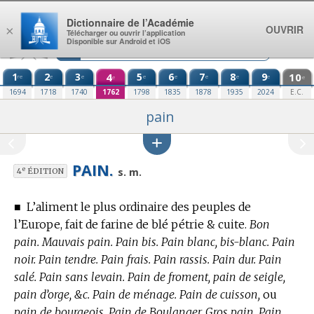
Aller au contenu
Dictionnaire de l’Académie
OUVRIR
×
Télécharger ou ouvrir l’application
Disponible sur Android et iOS
1
2
3
4
5
6
7
8
9
10
re
e
e
e
e
e
e
e
e
e
1694
1718
1740
1762
1798
1835
1878
1935
2024
E.C.
pain
PAIN.
e
s. m.
4
ÉDITION
■
L’aliment le plus ordinaire des peuples de
l’Europe, fait de farine de blé pétrie & cuite.
Bon
pain. Mauvais pain. Pain bis. Pain blanc, bis-blanc. Pain
noir. Pain tendre. Pain frais. Pain rassis. Pain dur. Pain
salé. Pain sans levain. Pain de froment, pain de seigle,
pain d’orge, &c. Pain de ménage. Pain de cuisson,
ou
pain de bourgeois. Pain de Boulanger. Gros pain. Pain