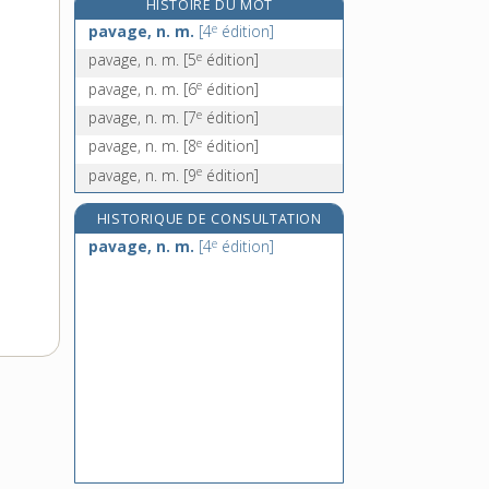
HISTOIRE DU MOT
pavesade, n. f.
e
pavage, n. m.
[4
édition]
paveur, n. m.
e
pavage, n. m.
[5
édition]
pavie, n. f.
e
pavage, n. m.
[6
édition]
pavillon, n. m.
e
pavage, n. m.
[7
édition]
e
pavage, n. m.
[8
édition]
e
pavage, n. m.
[9
édition]
HISTORIQUE DE CONSULTATION
e
pavage, n. m.
[4
édition]