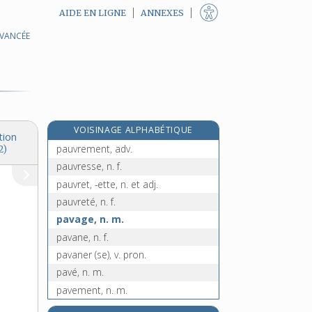
AIDE EN LIGNE
ANNEXES
AVANCÉE
paupiette, n. f.
pause, n. f.
pause-café, n. f.
pause-déjeuner, n. f.
pauser, v. intr.
VOISINAGE ALPHABÉTIQUE
pauvre, adj. et n.
tion
pauvrement, adv.
2)
pauvresse, n. f.
pauvret, -ette, n. et adj.
pauvreté, n. f.
pavage, n. m.
pavane, n. f.
pavaner (se), v. pron.
pavé, n. m.
pavement, n. m.
paver, v. tr.