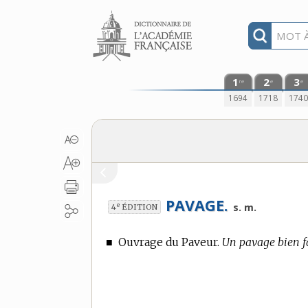
Aller au contenu
1
2
3
re
e
e
1694
1718
174
PAVAGE.
e
s. m.
4
ÉDITION
■
Ouvrage du Paveur.
Un pavage bien fa