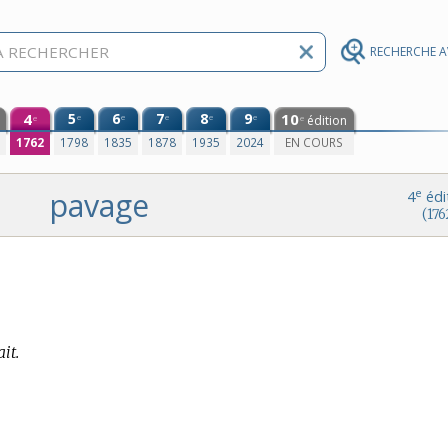
RECHERCHE 
4
5
6
7
8
9
10
e
e
e
e
e
édition
e
e
0
1762
1798
1835
1878
1935
2024
EN COURS
pavage
e
4
édi
(176
it.