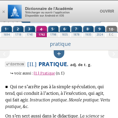
Aller au contenu
Dictionnaire de l’Académie
OUVRIR
×
Télécharger ou ouvrir l’application
Disponible sur Android et iOS
1
2
3
4
5
6
7
8
9
10
re
e
e
e
e
e
e
e
e
e
1694
1718
1740
1762
1798
1835
1878
1935
2024
E.C.
pratique
PRATIQUE.
[II.]
e
adj. de t. g.
4
ÉDITION
↪
voir aussi :
[I.]
Pratique
(n. f.)
■
Qui ne s’arrête pas à la simple spéculation, qui
tend, qui conduit à l’action, à l’exécution, qui agit,
qui fait agir.
Instruction pratique. Morale pratique. Vertu
pratique, &c.
On s’en sert aussi dans le didactique.
La science se