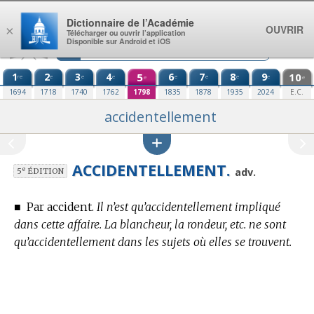
Aller au contenu
Dictionnaire de l’Académie
OUVRIR
×
Télécharger ou ouvrir l’application
Disponible sur Android et iOS
1
2
3
4
5
6
7
8
9
10
re
e
e
e
e
e
e
e
e
e
1694
1718
1740
1762
1798
1835
1878
1935
2024
E.C.
accidentellement
ACCIDENTELLEMENT.
e
adv.
5
ÉDITION
■
Par accident.
Il n’est qu’accidentellement impliqué
dans cette affaire. La blancheur, la rondeur, etc. ne sont
qu’accidentellement dans les sujets où elles se trouvent.