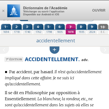
Aller au contenu
Dictionnaire de l’Académie
OUVRIR
×
Télécharger ou ouvrir l’application
Disponible sur Android et iOS
1
2
3
4
5
6
7
8
9
10
re
e
e
e
e
e
e
e
e
e
1694
1718
1740
1762
1798
1835
1878
1935
2024
E.C.
accidentellement
ACCIDENTELLEMENT.
e
adv.
7
ÉDITION
■
Par accident, par hasard.
Il n’est qu’accidentellement
impliqué dans cette affaire. Je ne suis ici
qu’accidentellement.
Il se dit
en Philosophie
par opposition à
Essentiellement.
La blancheur, la rondeur, etc., ne
sont qu’accidentellement dans les sujets où elles se