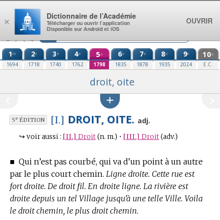
Aller au contenu
Dictionnaire de l’Académie
OUVRIR
×
Télécharger ou ouvrir l’application
Disponible sur Android et iOS
1
2
3
4
5
6
7
8
9
10
re
e
e
e
e
e
e
e
e
e
1694
1718
1740
1762
1798
1835
1878
1935
2024
E.C.
droit, oite
DROIT, OITE.
[I.]
e
adj.
5
ÉDITION
↪
voir aussi :
[II.]
Droit
(n. m.)
•
[III.]
Droit
(adv.)
■
Qui n’est pas courbé, qui va d’un point à un autre
par le plus court chemin.
Ligne droite. Cette rue est
fort droite. De droit fil. En droite ligne. La rivière est
droite depuis un tel Village jusqu’à une telle Ville. Voila
le droit chemin, le plus droit chemin.