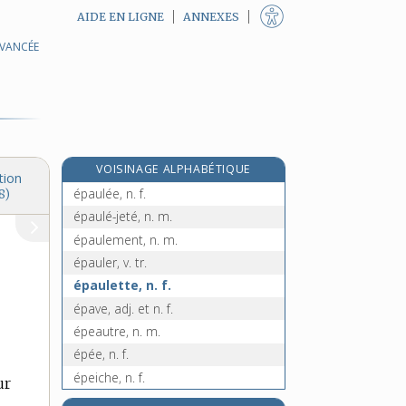
AIDE EN LIGNE
ANNEXES
AVANCÉE
épater, v. tr.
épaufrer, v. tr.
épaufrure, n. f.
épaulard, n. m.
épaule, n. f.
VOISINAGE ALPHABÉTIQUE
épaulé, n. m.
tion
épaulée, n. f.
8)
épaulé-jeté, n. m.
épaulement, n. m.
épauler, v. tr.
épaulette, n. f.
épave, adj. et n. f.
épeautre, n. m.
épée, n. f.
épeiche, n. f.
ur
épeichette, n. f.