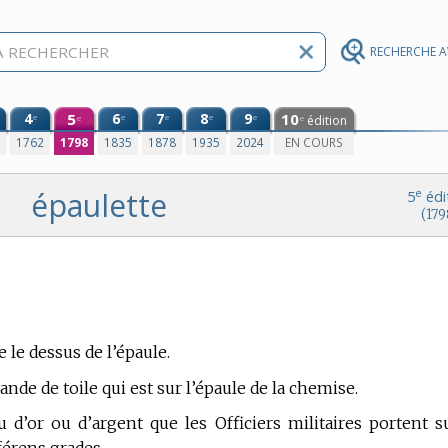
RECHERCHE 
4
5
6
7
8
9
10
e
e
e
e
e
édition
e
e
0
1762
1798
1835
1878
1935
2024
EN COURS
épaulette
e
5
édi
(179
 le dessus de l’épaule.
de de toile qui est sur l’épaule de la chemise.
 d’or ou d’argent que les Officiers militaires portent s