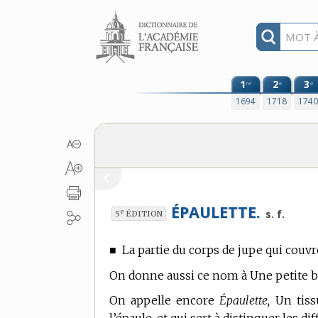
Aller au contenu
1
2
3
re
e
e
1694
1718
174
ÉPAULETTE.
e
s. f.
5
ÉDITION
■
La partie du corps de jupe qui couvre
On donne aussi ce nom à Une petite ban
On appelle encore
Épaulette,
Un tissu