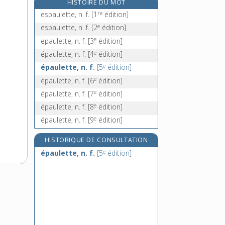
HISTOIRE DU MOT
épeire, n. f.
re
espaulette, n. f.
[1
édition]
épeirogenèse, n. f.
e
espaulette, n. f.
[2
édition]
épéiste, n.
e
epaulette, n. f.
[3
édition]
épeler, v. tr.
e
épaulette, n. f.
[4
édition]
e
épaulette, n. f.
[5
édition]
e
épaulette, n. f.
[6
édition]
e
épaulette, n. f.
[7
édition]
e
épaulette, n. f.
[8
édition]
e
épaulette, n. f.
[9
édition]
HISTORIQUE DE CONSULTATION
e
épaulette, n. f.
[5
édition]