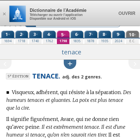
Aller au contenu
Dictionnaire de l’Académie
OUVRIR
×
Télécharger ou ouvrir l’application
Disponible sur Android et iOS
1
2
3
4
5
6
7
8
9
10
re
e
e
e
e
e
e
e
e
e
1694
1718
1740
1762
1798
1835
1878
1935
2024
E.C.
tenace
TENACE.
e
adj. des 2 genres.
5
ÉDITION
■
Visqueux, adhérent, qui résiste à la séparation.
Des
humeurs tenaces et gluantes. La poix est plus tenace
que la cire.
Il signifie figurément, Avare, qui ne donne rien
qu’avec peine.
Il est extrêmement tenace. Il est d’une
humeur si tenace, qu’on n’en sauroit rien tirer.
Il est