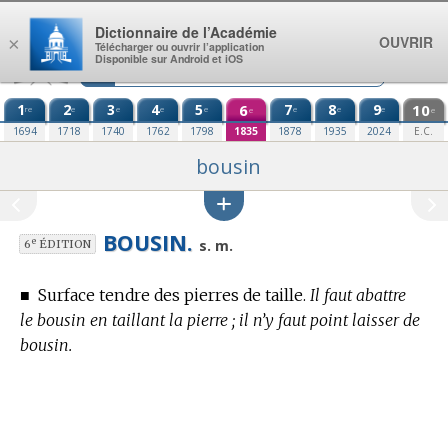
Aller au contenu
Dictionnaire de l’Académie
OUVRIR
×
Télécharger ou ouvrir l’application
Disponible sur Android et iOS
1
2
3
4
5
6
7
8
9
10
re
e
e
e
e
e
e
e
e
e
1694
1718
1740
1762
1798
1835
1878
1935
2024
E.C.
bousin
BOUSIN.
e
s. m.
6
ÉDITION
■
Surface tendre des pierres de taille.
Il faut abattre
le bousin en taillant la pierre ; il n’y faut point laisser de
bousin.