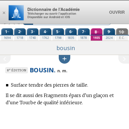
Aller au contenu
Dictionnaire de l’Académie
OUVRIR
×
Télécharger ou ouvrir l’application
Disponible sur Android et iOS
1
2
3
4
5
6
7
8
9
10
re
e
e
e
e
e
e
e
e
e
1694
1718
1740
1762
1798
1835
1878
1935
2024
E.C.
bousin
BOUSIN.
e
n. m.
8
ÉDITION
■
Surface tendre des pierres de taille.
Il se dit aussi des Fragments épars d’un glaçon et
d’une Tourbe de qualité inférieure.