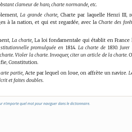
stant clameur de haro, charte normande, etc.
lement,
La grande charte,
Charte par laquelle Henri III, r
ges à la nation, et qui est regardée, avec la
Charte des forêt
ment,
La charte,
La loi fondamentale qui établit en France 
stitutionnelle promulguée en
1814.
La charte de
1830.
Jurer 
arte. Violer la charte. Invoquer, citer un article de la charte.
O
ie, Constitution.
arte partie,
Acte par lequel on loue, on affrète un navire.
L
crit et faites doubles.
ur n’importe quel mot pour naviguer dans le dictionnaire.