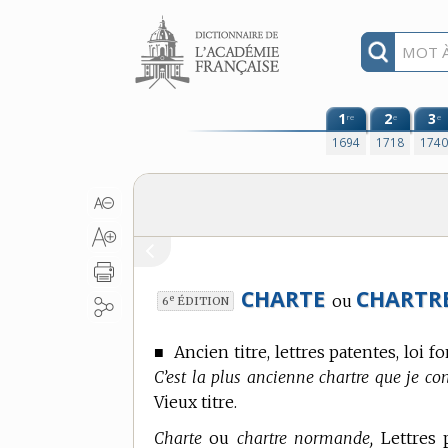
Aller au contenu
1
2
3
re
e
e
1694
1718
174
CHARTE
CHARTRE
ou
e
6
ÉDITION
■
Ancien titre, lettres patentes, loi 
C’est la plus ancienne chartre que je co
Vieux titre.
Charte
ou
chartre normande,
Lettres 