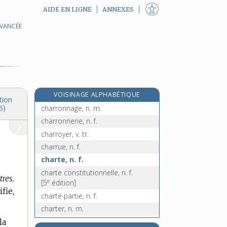
AIDE EN LIGNE
ANNEXES
AVANCÉE
charrette, n. f.
charriage, n. m.
charrier [I], v. tr.
e
charrier [II], n. m.
[7
édition]
charroi, n. m.
VOISINAGE ALPHABÉTIQUE
charron, n. m.
tion
charronnage, n. m.
5)
charronnerie, n. f.
charroyer, v. tr.
charrue, n. f.
charte, n. f.
charte constitutionnelle, n. f.
tres.
e
[5
édition]
fie,
charte-partie, n. f.
charter, n. m.
la
chartiste, n.