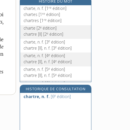
HISTOIRE DU MOT
chartre [I], n. f.
re
charte, n. f.
[1
édition]
e
chartre [II], n. f.
[7
édition]
re
chartes
[1
édition]
oi
chartreuse, n. f.
re
chartres
[1
édition]
s,
chartreux, -euse, n.
e
charte
[2
édition]
e
chartrier, n. m.
chartre [II]
[2
édition]
le
e
charte, n. f.
[3
édition]
le
e
chartre [II], n. f.
[3
édition]
n
e
charte, n. f.
[4
édition]
e
chartre [II], n. f.
[4
édition]
e
charte, n. f.
[5
édition]
es
e
chartre [II], n. f.
[5
édition]
e
charte, n. f.
[6
édition]
e
chartre, n. f.
[6
édition]
HISTORIQUE DE CONSULTATION
e
e
chartre, n. f.
[6
édition]
charte, n. f.
[7
édition]
e
chartre [I], n. f.
[7
édition]
e
charte, n. f.
[8
édition]
e
charte, n. f.
[9
édition]