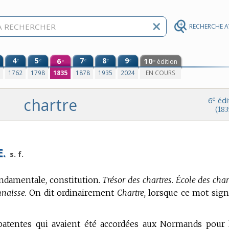
RECHERCHE 
4
5
6
7
8
9
10
e
e
e
e
e
édition
e
e
0
1762
1798
1835
1878
1935
2024
EN COURS
chartre
e
6
édi
(183
.
s. f.
fondamentale, constitution.
Trésor des chartres. École des char
nnaisse.
On dit ordinairement
Chartre,
lorsque ce mot signi
patentes qui avaient été accordées aux Normands pour 