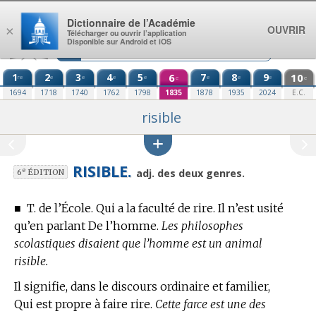
Aller au contenu
Dictionnaire de l’Académie
OUVRIR
×
Télécharger ou ouvrir l’application
Disponible sur Android et iOS
1
2
3
4
5
6
7
8
9
10
re
e
e
e
e
e
e
e
e
e
1694
1718
1740
1762
1798
1835
1878
1935
2024
E.C.
risible
RISIBLE.
e
adj. des deux genres.
6
ÉDITION
■
T. de l’École.
Qui a la faculté de rire. Il n’est usité
qu’en parlant De l’homme.
Les philosophes
scolastiques disaient que l’homme est un animal
risible.
Il signifie, dans le discours ordinaire et familier,
Qui est propre à faire rire.
Cette farce est une des