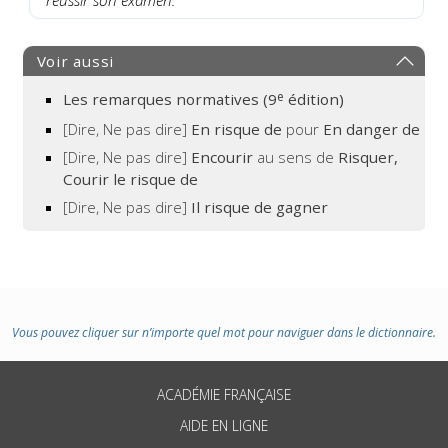
réussir son examen.
Voir aussi
e
Les remarques normatives (9
édition)
[Dire, Ne pas dire]
En risque de
pour
En danger de
[Dire, Ne pas dire]
Encourir
au sens de
Risquer,
Courir le risque de
[Dire, Ne pas dire]
Il risque de gagner
Vous pouvez cliquer sur n’importe quel mot pour naviguer dans le dictionnaire.
ACADÉMIE FRANÇAISE
AIDE EN LIGNE