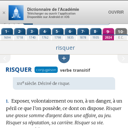
Aller au contenu
Dictionnaire de l’Académie
OUVRIR
×
Télécharger ou ouvrir l’application
Disponible sur Android et iOS
1
2
3
4
5
6
7
8
9
10
re
e
e
e
e
e
e
e
e
e
1694
1718
1740
1762
1798
1835
1878
1935
2024
E.C.
risquer
RISQUER
conjugaison
verbe transitif
xvi
e
Étymologie
siècle. Dérivé de
risque.
:
Exposer, volontairement ou non, à un danger, à un
1.
péril ce que l’on possède, ce dont on dispose.
Risquer
une grosse somme d’argent dans une affaire, au jeu.
Risquer sa réputation, sa carrière.
Risquer sa vie.