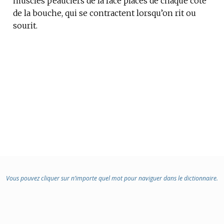
muscles peauciers de la face placés de chaque côté
de la bouche, qui se contractent lorsqu’on rit ou
:
sourit.
Vous pouvez cliquer sur n’importe quel mot pour naviguer dans le dictionnaire.