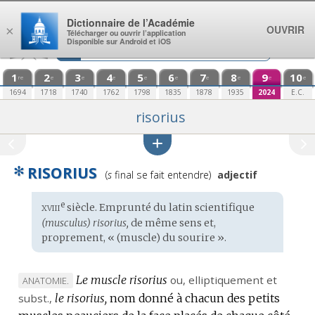
Aller au contenu
Dictionnaire de l’Académie
OUVRIR
×
Télécharger ou ouvrir l’application
Disponible sur Android et iOS
1
2
3
4
5
6
7
8
9
10
re
e
e
e
e
e
e
e
e
e
1694
1718
1740
1762
1798
1835
1878
1935
2024
E.C.
risorius
✻
RISORIUS
Prononciation
(
s
final se fait entendre)
adjectif
:
xviii
e
Étymologie
siècle. Emprunté du
latin scientifique
:
(musculus) risorius,
de même sens et,
proprement, « (muscle) du sourire ».
Le muscle risorius
ou,
elliptiquement
et
MARQUE
ANATOMIE.
subst.
DE
,
le risorius,
nom donné à chacun des petits
DOMAINE