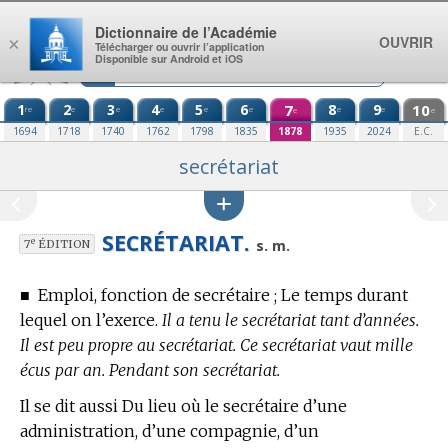
Aller au contenu
Dictionnaire de l’Académie
OUVRIR
×
Télécharger ou ouvrir l’application
Disponible sur Android et iOS
1
2
3
4
5
6
7
8
9
10
re
e
e
e
e
e
e
e
e
e
1694
1718
1740
1762
1798
1835
1878
1935
2024
E.C.
secrétariat
SECRÉTARIAT.
e
s. m.
7
ÉDITION
■
Emploi, fonction de secrétaire ; Le temps durant
lequel on l’exerce.
Il a tenu le secrétariat tant d’années.
Il est peu propre au secrétariat. Ce secrétariat vaut mille
écus par an. Pendant son secrétariat.
Il se dit aussi Du lieu où le secrétaire d’une
administration, d’une compagnie, d’un