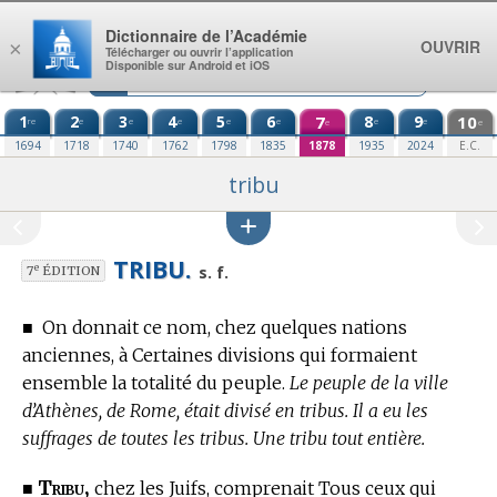
Aller au contenu
Dictionnaire de l’Académie
OUVRIR
×
Télécharger ou ouvrir l’application
Disponible sur Android et iOS
1
2
3
4
5
6
7
8
9
10
re
e
e
e
e
e
e
e
e
e
1694
1718
1740
1762
1798
1835
1878
1935
2024
E.C.
tribu
TRIBU.
e
s. f.
7
ÉDITION
■
On donnait ce nom, chez quelques nations
anciennes, à Certaines divisions qui formaient
ensemble la totalité du peuple.
Le peuple de la ville
d’Athènes, de Rome, était divisé en tribus. Il a eu les
suffrages de toutes les tribus. Une tribu tout entière.
Tribu,
■
chez les Juifs, comprenait Tous ceux qui