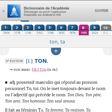
Aller au contenu
Dictionnaire de l’Académie
OUVRIR
×
Télécharger ou ouvrir l’application
Disponible sur Android et iOS
1
2
3
4
5
6
7
8
9
10
re
e
e
e
e
e
e
e
e
e
1694
1718
1740
1762
1798
1835
1878
1935
2024
E.C.
ton, ta
TON.
[I.]
e
8
ÉDITION
↪
voir aussi :
[II.]
Ton
(n. m.)
■
adj. possessif masculin qui répond au pronom
personnel Tu, toi. On le met toujours devant le nom
ou l’adjectif qui précède le nom.
Ton Dieu. Ton père.
Ton ami. Ton honneur. Ton seul amour.
Ta.
Il fait au féminin
Ta femme. Ta maison. Ta