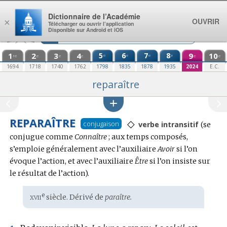
Aller au contenu
Dictionnaire de l’Académie
OUVRIR
×
Télécharger ou ouvrir l’application
Disponible sur Android et iOS
1
2
3
4
5
6
7
8
9
10
e
e
e
e
re
e
e
e
e
e
1694
1718
1740
1762
1798
1835
1878
1935
2024
E.C.
reparaître
REPARAÎTRE
◇
Conjug
conjugaison
verbe intransitif
(se
:
conjugue comme
Connaître
; aux temps composés,
s’emploie généralement avec l’auxiliaire
Avoir
si l’on
évoque l’action, et avec l’auxiliaire
Être
si l’on insiste sur
le résultat de l’action).
xvii
e
Étymologie
siècle. Dérivé de
paraître.
: