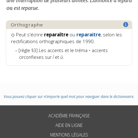
une interruption de plusieurs années.
L’annonce a reparu
ou
est reparue.
Orthographe
◇ Peut s'écrire
reparaître
ou
reparaitre
, selon les
rectifications orthographiques de 1990.
[règle §3] Les accents et le tréma • accents
circonflexes sur
î
et
û
.
Vous pouvez cliquer sur n’importe quel mot pour naviguer dans le dictionnaire.
ACADÉMIE FRANÇAISE
AIDE EN LIGNE
MENTIONS LÉGALES