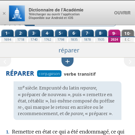
Aller au contenu
Dictionnaire de l’Académie
OUVRIR
×
Télécharger ou ouvrir l’application
Disponible sur Android et iOS
1
2
3
4
5
6
7
8
9
10
re
e
e
e
e
e
e
e
e
e
1694
1718
1740
1762
1798
1835
1878
1935
2024
E.C.
réparer
RÉPARER
conjugaison
verbe transitif
xii
e
Étymologie
siècle. Emprunté du
latin
reparare,
:
« préparer de nouveau », puis « remettre en
état, rétablir », lui-même composé du préfixe
re‑,
qui marque le retour en arrière ou le
recommencement, et de
parare,
« préparer ».
Remettre en état ce qui a été endommagé, ce qui
1.