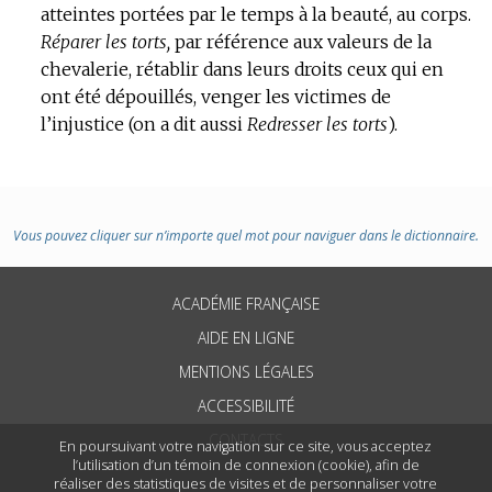
atteintes portées par le temps à la beauté, au corps.
Réparer les torts,
par référence aux valeurs de la
chevalerie, rétablir dans leurs droits ceux qui en
ont été dépouillés, venger les victimes de
l’injustice (on a dit aussi
Redresser les torts
).
Vous pouvez cliquer sur n’importe quel mot pour naviguer dans le dictionnaire.
ACADÉMIE FRANÇAISE
AIDE EN LIGNE
MENTIONS LÉGALES
ACCESSIBILITÉ
CONTACTS
En poursuivant votre navigation sur ce site, vous acceptez
l’utilisation d’un témoin de connexion (cookie), afin de
réaliser des statistiques de visites et de personnaliser votre