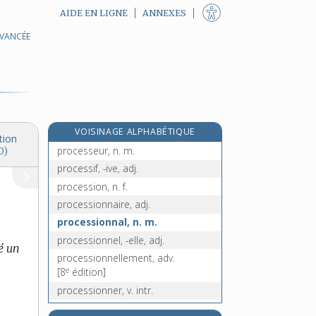
AIDE EN LIGNE
ANNEXES
procédure, n. f.
AVANCÉE
procédurier, -ière, adj. et n.
procéleusmatique, n. m.
e
[4
édition]
procellariiformes, n. m. pl.
procès, n. m.
VOISINAGE ALPHABÉTIQUE
process, n. m.
tion
processeur, n. m.
0)
processif, -ive, adj.
procession, n. f.
processionnaire, adj.
processionnal, n. m.
processionnel, -elle, adj.
é un
processionnellement, adv.
e
[8
édition]
processionner, v. intr.
processus, n. m.