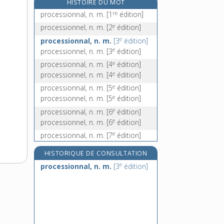
HISTOIRE DU MOT
procès-verbal, n. m.
re
processionnal, n. m.
[1
édition]
prochain, -aine, adj. et n.
e
processionnel, n. m.
[2
édition]
prochainement, adv.
e
processionnal, n. m.
[3
édition]
proche, adj.
e
processionnel, n. m.
[3
édition]
proche-oriental, -ale, adj.
e
processionnal, n. m.
[4
édition]
e
processionnel, n. m.
[4
édition]
e
processionnal, n. m.
[5
édition]
e
processionnel, n. m.
[5
édition]
e
processionnal, n. m.
[6
édition]
e
processionnel, n. m.
[6
édition]
e
processionnal, n. m.
[7
édition]
e
processionnal, n. m.
[8
édition]
HISTORIQUE DE CONSULTATION
e
processionnal, n. m.
[9
édition]
e
processionnal, n. m.
[3
édition]