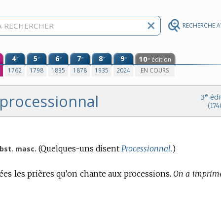
RECHERCHE 
4
5
6
7
8
9
10
e
e
e
e
e
e
édition
e
0
1762
1798
1835
1878
1935
2024
EN COURS
processionnal
e
3
édi
(174
(Quelques-uns disent
Processionnal.
)
bst. masc.
tées les prières qu’on chante aux processions.
On a imprim