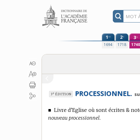
Aller au contenu
1
2
3
re
e
e
1694
1718
174
PROCESSIONNEL.
e
su
3
ÉDITION
■
Livre d’Eglise où sont écrites & no
nouveau processionnel.