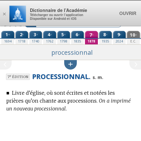
Aller au contenu
Dictionnaire de l’Académie
OUVRIR
×
Télécharger ou ouvrir l’application
Disponible sur Android et iOS
1
2
3
4
5
6
7
8
9
10
re
e
e
e
e
e
e
e
e
e
1694
1718
1740
1762
1798
1835
1878
1935
2024
E.C.
processionnal
PROCESSIONNAL.
e
s. m.
7
ÉDITION
■
Livre d’église, où sont écrites et notées les
prières qu’on chante aux processions.
On a imprimé
un nouveau processionnal.