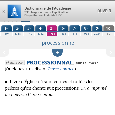
Aller au contenu
Dictionnaire de l’Académie
OUVRIR
×
Télécharger ou ouvrir l’application
Disponible sur Android et iOS
1
2
3
4
5
6
7
8
9
10
re
e
e
e
e
e
e
e
e
e
1694
1718
1740
1762
1798
1835
1878
1935
2024
E.C.
processionnel
PROCESSIONNAL.
e
subst. masc.
5
ÉDITION
(Quelques-uns disent
Processionnel.
)
■
Livre d’Église où sont écrites et notées les
prières qu’on chante aux processions.
On a imprimé
un nouveau Processionnal.