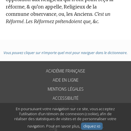
réforme, & qu’on appelle, Religieux de la
commune observance, ou, les Anciens.
C’est un
Réformé. Les Réformez prétendoient que, &c.
Vous pouvez cliquer sur n’importe quel mot pour naviguer dans le dictionnaire.
ACADÉMIE FRANÇAISE
AIDE EN LIGNE
MENTIONS LÉGALES
ACCESSIBILITÉ
CONTACTS
En poursuivant votre navigation sur ce site, vous acceptez
l’utilisation d’un témoin de connexion (cookie), afin de
réaliser des statistiques de visites et de personnaliser votre
navigation. Pour en savoir plus,
cliquez ici
.