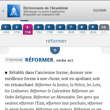
Aller au contenu
Dictionnaire de l’Académie
OUVRIR
×
Télécharger ou ouvrir l’application
Disponible sur Android et iOS
1
2
3
4
5
6
7
8
9
10
re
e
e
e
e
e
e
e
e
e
1694
1718
1740
1762
1798
1835
1878
1935
2024
E.C.
réformer
RÉFORMER.
e
verbe act.
3
ÉDITION
■
Rétablir dans l’ancienne forme, donner une
meilleure forme à une chose, soit en ajoûtant, soit
en retranchant.
Réformer la Justice, la Police, les Loix,
les Coûtumes. Réformer le Calendrier. Réformer un
Ordre Religieux. Réformer un Monastère. Des gens qui
veulent réformer l’Etat, réformer leur prochain, réformer
le genre humain. Réformer ses mœurs. Réformer sa vie.