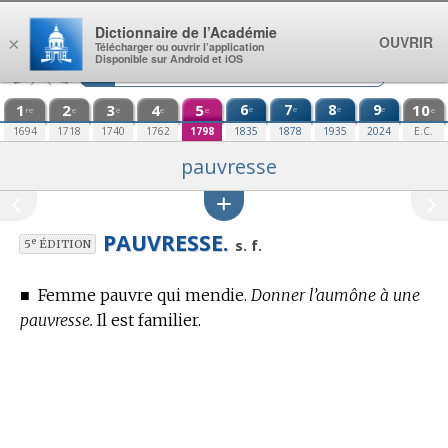
Aller au contenu
Dictionnaire de l’Académie
OUVRIR
×
Télécharger ou ouvrir l’application
Disponible sur Android et iOS
1
2
3
4
5
6
7
8
9
10
e
e
e
e
re
e
e
e
e
e
1694
1718
1740
1762
1798
1835
1878
1935
2024
E.C.
pauvresse
PAUVRESSE.
e
s. f.
5
ÉDITION
■
Femme pauvre qui mendie.
Donner l’aumône à une
pauvresse.
Il est familier.