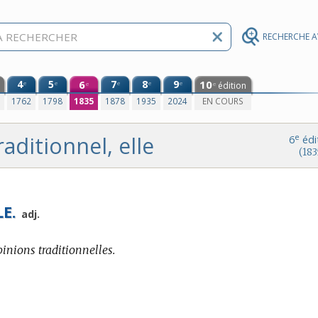
RECHERCHE 
4
5
6
7
8
9
10
e
e
e
e
e
édition
e
e
0
1762
1798
1835
1878
1935
2024
EN COURS
raditionnel, elle
e
6
édi
(183
E.
adj.
pinions traditionnelles.