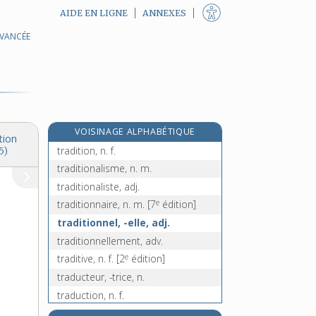
AIDE EN LIGNE
ANNEXES
AVANCÉE
tractus, n. m.
trader, n. m.
tradescantia, n. f.
trade-union, n. f.
tradeur, -euse, n.
VOISINAGE ALPHABÉTIQUE
traditeur, n. m.
tion
tradition, n. f.
5)
traditionalisme, n. m.
traditionaliste, adj.
e
traditionnaire, n. m.
[7
édition]
traditionnel, -elle, adj.
traditionnellement, adv.
e
traditive, n. f.
[2
édition]
traducteur, -trice, n.
traduction, n. f.
traduire, v. tr.