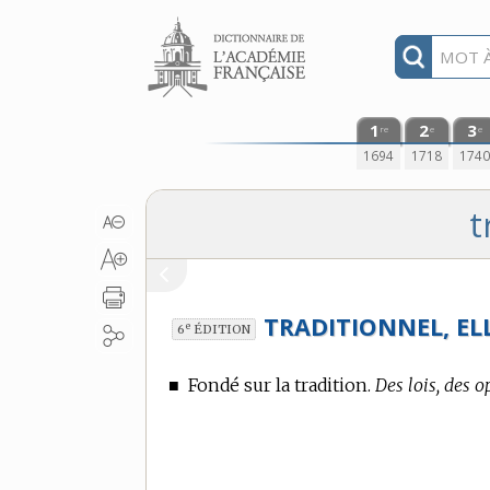
Aller au contenu
1
2
3
re
e
e
1694
1718
174
t
TRADITIONNEL, ELL
e
6
ÉDITION
■
Fondé sur la tradition.
Des lois, des o