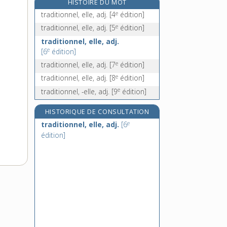
HISTOIRE DU MOT
traduisible, adj.
e
traditionnel, elle, adj.
[4
édition]
trafic [I], n. m.
e
traditionnel, elle, adj.
[5
édition]
trafic [II], n. m.
traditionnel, elle, adj.
traficotage, n. m.
e
[6
édition]
e
traditionnel, elle, adj.
[7
édition]
e
traditionnel, elle, adj.
[8
édition]
e
traditionnel, -elle, adj.
[9
édition]
HISTORIQUE DE CONSULTATION
e
traditionnel, elle, adj.
[6
édition]