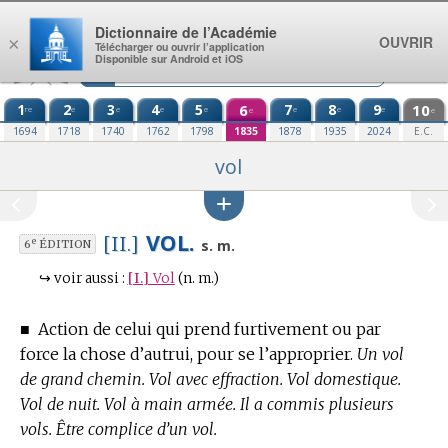
Aller au contenu
Dictionnaire de l’Académie
OUVRIR
×
Télécharger ou ouvrir l’application
Disponible sur Android et iOS
1
2
3
4
5
6
7
8
9
10
re
e
e
e
e
e
e
e
e
e
1694
1718
1740
1762
1798
1835
1878
1935
2024
E.C.
vol
VOL.
[II.]
e
s. m.
6
ÉDITION
↪
voir aussi :
[I.]
Vol
(n. m.)
■
Action de celui qui prend furtivement ou par
force la chose d’autrui, pour se l’approprier.
Un vol
de grand chemin. Vol avec effraction. Vol domestique.
Vol de nuit. Vol à main armée. Il a commis plusieurs
vols. Être complice d’un vol.