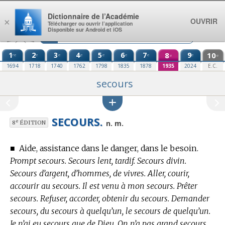
Aller au contenu
Dictionnaire de l’Académie
OUVRIR
×
Télécharger ou ouvrir l’application
Disponible sur Android et iOS
1
2
3
4
5
6
7
8
9
10
re
e
e
e
e
e
e
e
e
e
1694
1718
1740
1762
1798
1835
1878
1935
2024
E.C.
secours
SECOURS.
e
n. m.
8
ÉDITION
■
Aide, assistance dans le danger, dans le besoin.
Prompt secours. Secours lent, tardif. Secours divin.
Secours d’argent, d’hommes, de vivres. Aller, courir,
accourir au secours. Il est venu à mon secours. Prêter
secours. Refuser, accorder, obtenir du secours. Demander
secours, du secours à quelqu’un, le secours de quelqu’un.
Je n’ai eu secours que de Dieu. On n’a pas grand secours