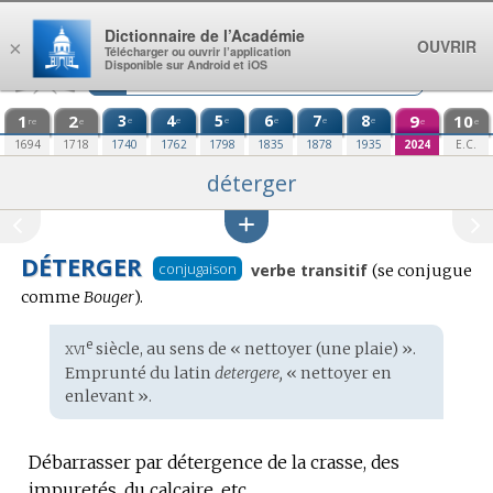
Aller au contenu
Dictionnaire de l’Académie
OUVRIR
×
Télécharger ou ouvrir l’application
Disponible sur Android et iOS
1
2
3
4
5
6
7
8
9
10
e
e
e
e
e
e
re
e
e
e
1694
1718
1740
1762
1798
1835
1878
1935
2024
E.C.
déterger
DÉTERGER
Conjugaison
conjugaison
verbe transitif
(se conjugue
:
comme
Bouger
).
xvi
e
Étymologie
siècle, au sens de « nettoyer (une plaie) ».
:
Emprunté du
latin
detergere,
« nettoyer en
enlevant ».
Débarrasser par détergence de la crasse, des
impuretés, du calcaire, etc.