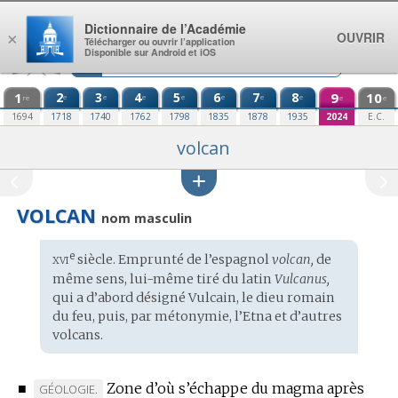
Aller au contenu
Dictionnaire de l’Académie
OUVRIR
×
Télécharger ou ouvrir l’application
Disponible sur Android et iOS
1
2
3
4
5
6
7
8
9
10
e
e
e
e
e
e
e
re
e
e
1694
1718
1740
1762
1798
1835
1878
1935
2024
E.C.
volcan
VOLCAN
nom masculin
xvi
e
Étymologie
siècle. Emprunté de l’
espagnol
volcan,
de
:
même sens, lui-même tiré du
latin
Vulcanus,
qui a d’abord désigné Vulcain, le
dieu romain
du feu, puis, par métonymie, l’Etna et d’autres
volcans.
■
Zone d’où s’échappe du magma après
MARQUE
GÉOLOGIE.