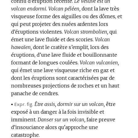
connu d’éruption récente.
Le Vésuve est un
volcan endormi.
Volcan péléen,
dont la lave très
visqueuse forme des aiguilles ou des dômes, et
qui peut projeter des nuées ardentes lors
d’éruptions violentes.
Volcan strombolien,
qui
émet une lave fluide et des scories.
Volcan
hawaïen,
dont le cratère s’emplit, lors des
éruptions, d’une lave fluide et bouillonnante
formant de longues coulées.
Volcan vulcanien,
qui émet une lave visqueuse riche en gaz et
dont les éruptions sont caractérisées par de
nombreuses projections de roches et un haut
panache de cendres.
▪
Expr.
fig.
Être assis, dormir sur un volcan,
être
exposé à un danger à la fois invisible et
imminent.
Danser sur un volcan,
faire preuve
d’insouciance alors qu’approche une
catastrophe.