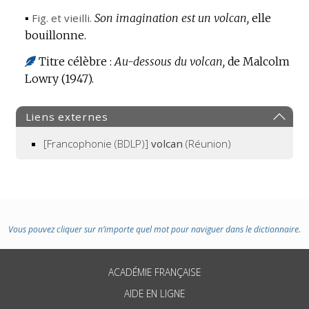
▪
Fig.
et vieilli.
Son imagination est un volcan,
elle
bouillonne.
Titre célèbre :
Au-dessous du volcan,
de Malcolm
Lowry (1947).
Liens externes
[Francophonie (BDLP)]
volcan
(Réunion)
Vous pouvez cliquer sur n’importe quel mot pour naviguer dans le dictionnaire.
ACADÉMIE FRANÇAISE
AIDE EN LIGNE