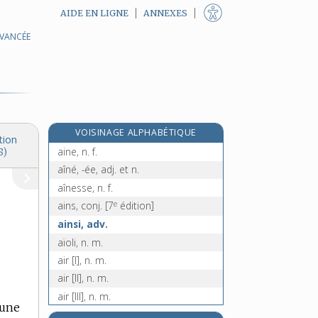
AIDE EN LIGNE
ANNEXES
AVANCÉE
aimant, -ante [I], adj.
aimant [II], n. m.
aimantation, n. f.
aimanter, v. tr.
e
aimantin, ine, adj.
[7
édition]
VOISINAGE ALPHABÉTIQUE
aimer, v. tr.
tion
aine, n. f.
8)
aîné, -ée, adj. et n.
aînesse, n. f.
e
ains, conj.
[7
édition]
ainsi, adv.
aïoli, n. m.
air [I], n. m.
air [II], n. m.
air [III], n. m.
’une
airain, n. m.