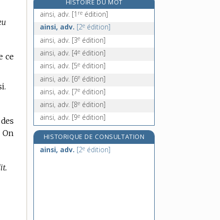
HISTOIRE DU MOT
airbag, n. m.
re
ainsi, adv.
[1
édition]
eu
aire, n. f.
e
ainsi, adv.
[2
édition]
airée, n. f.
e
ainsi, adv.
[3
édition]
airelle, n. f.
e
ainsi, adv.
[4
édition]
e ce
e
ainsi, adv.
[5
édition]
e
ainsi, adv.
[6
édition]
i.
e
ainsi, adv.
[7
édition]
e
ainsi, adv.
[8
édition]
e
ainsi, adv.
[9
édition]
des
On
HISTORIQUE DE CONSULTATION
e
ainsi, adv.
[2
édition]
it.