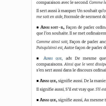
comparaison avec le second.
Comme le s
Il sert aussi à marquer Un souhait qu’
me soit en aide,
Formule de serment don
Ainsi soit-il,
■
Façon de parler ordin
que l’on souhaite. Il se met ordinaireme
Comme ainsi soit,
Façon de parler anci
Puisqu’ainsi est,
Autre façon de parler d
Ainsi que,
■
adv. De mesme que.
comparaisons.
Ainsi que le vent dissip
s’en sert aussi dans le discours ordina
Ainsi que,
■
signifie aussi. De la manie
Il signifie aussi, S’il est vray que.
S’il e
Ainsi que,
■
signifie aussi, Au mesme 