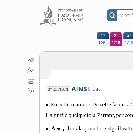
Aller au contenu
1
2
3
re
e
e
1694
1718
174
AINSI.
e
adv.
2
ÉDITION
■
En cette maniere, De cette façon.
L’O
Il signifie quelquefois, Partant, par c
Ainsi,
■
dans la premiere significati