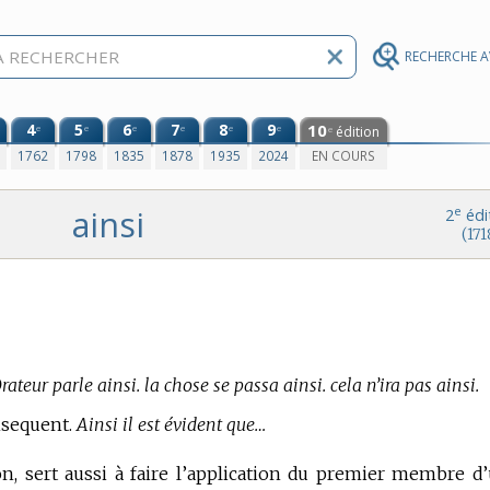
RECHERCHE 
4
5
6
7
8
9
10
e
e
e
e
e
e
édition
e
0
1762
1798
1835
1878
1935
2024
EN COURS
ainsi
e
2
édi
(171
rateur parle ainsi. la chose se passa ainsi. cela n’ira pas ainsi.
onsequent.
Ainsi il est évident que…
on, sert aussi à faire l’application du premier membre d