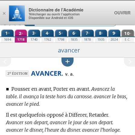
Aller au contenu
Dictionnaire de l’Académie
OUVRIR
×
Télécharger ou ouvrir l’application
Disponible sur Android et iOS
1
2
3
4
5
6
7
8
9
10
re
e
e
e
e
e
e
e
e
e
1694
1718
1740
1762
1798
1835
1878
1935
2024
E.C.
avancer
AVANCER.
e
v. a.
2
ÉDITION
■
Pousser en avant, Porter en avant.
Avancez la
table. il avança la teste hors du carrosse. avancer le bras,
avancer le pied.
Il est quelquefois opposé à Differer, Retarder.
Avancer son depart, avancer le jour de son depart.
avancer le disner, l’heure du disner. avancer l’horloge.