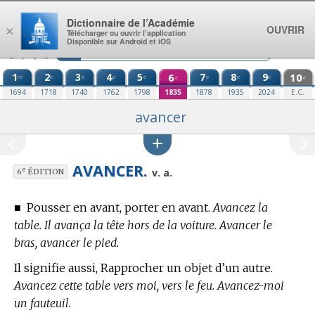
Aller au contenu
Dictionnaire de l’Académie
OUVRIR
×
Télécharger ou ouvrir l’application
Disponible sur Android et iOS
1
2
3
4
5
6
7
8
9
10
re
e
e
e
e
e
e
e
e
e
1694
1718
1740
1762
1798
1835
1878
1935
2024
E.C.
avancer
AVANCER.
e
v. a.
6
ÉDITION
■
Pousser en avant, porter en avant.
Avancez la
table. Il avança la tête hors de la voiture. Avancer le
bras, avancer le pied.
Il signifie aussi, Rapprocher un objet d’un autre.
Avancez cette table vers moi, vers le feu. Avancez-moi
un fauteuil.