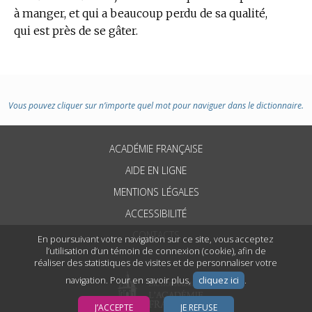
à manger, et qui a beaucoup perdu de sa qualité,
qui est près de se gâter.
Vous pouvez cliquer sur n’importe quel mot pour naviguer dans le dictionnaire.
ACADÉMIE FRANÇAISE
AIDE EN LIGNE
MENTIONS LÉGALES
ACCESSIBILITÉ
CONTACTS
En poursuivant votre navigation sur ce site, vous acceptez
l’utilisation d’un témoin de connexion (cookie), afin de
réaliser des statistiques de visites et de personnaliser votre
navigation. Pour en savoir plus,
cliquez ici
.
J’ACCEPTE
JE REFUSE