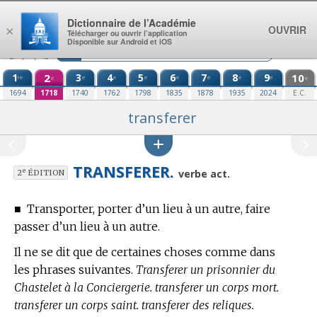
Aller au contenu
Dictionnaire de l’Académie
OUVRIR
×
Télécharger ou ouvrir l’application
Disponible sur Android et iOS
1
2
3
4
5
6
7
8
9
10
re
e
e
e
e
e
e
e
e
e
1694
1718
1740
1762
1798
1835
1878
1935
2024
E.C.
transferer
TRANSFERER.
e
verbe act.
2
ÉDITION
■
Transporter, porter d’un lieu à un autre, faire
passer d’un lieu à un autre.
Il ne se dit que de certaines choses comme dans
les phrases suivantes.
Transferer un prisonnier du
Chastelet à la Conciergerie. transferer un corps mort.
transferer un corps saint. transferer des reliques.