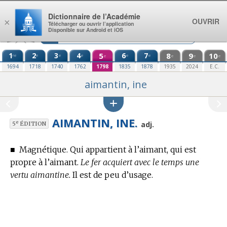
Aller au contenu
Dictionnaire de l’Académie
OUVRIR
×
Télécharger ou ouvrir l’application
Disponible sur Android et iOS
1
2
3
4
5
6
7
8
9
10
re
e
e
e
e
e
e
e
e
e
1694
1718
1740
1762
1798
1835
1878
1935
2024
E.C.
aimantin, ine
AIMANTIN, INE.
e
adj.
5
ÉDITION
■
Magnétique. Qui appartient à l’aimant, qui est
propre à l’aimant.
Le fer acquiert avec le temps une
vertu aimantine.
Il est de peu d’usage.