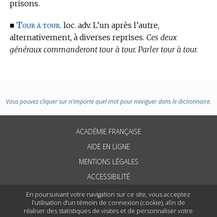
prisons.
Tour à tour.
■
loc. adv. L’un après l’autre,
alternativement, à diverses reprises.
Ces deux
généraux commanderont tour à tour. Parler tour à tour.
Vous pouvez cliquer sur n’importe quel mot pour naviguer dans le dictionnaire.
ACADÉMIE FRANÇAISE
AIDE EN LIGNE
MENTIONS LÉGALES
ACCESSIBILITÉ
CONTACTS
En poursuivant votre navigation sur ce site, vous acceptez
l’utilisation d’un témoin de connexion (cookie), afin de
réaliser des statistiques de visites et de personnaliser votre