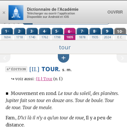
Aller au contenu
Dictionnaire de l’Académie
OUVRIR
×
Télécharger ou ouvrir l’application
Disponible sur Android et iOS
1
2
3
4
5
6
7
8
9
10
re
e
e
e
e
e
e
e
e
e
1694
1718
1740
1762
1798
1835
1878
1935
2024
E.C.
tour
TOUR.
[II.]
e
s. m.
6
ÉDITION
↪
voir aussi :
[I.]
Tour
(n. f.)
■
Mouvement en rond.
Le tour du soleil, des planètes.
Jupiter fait son tour en douze ans. Tour de boule. Tour
de roue. Tour de meule.
Fam.,
D’ici là il n’y a qu’un tour de roue,
Il y a peu de
distance.