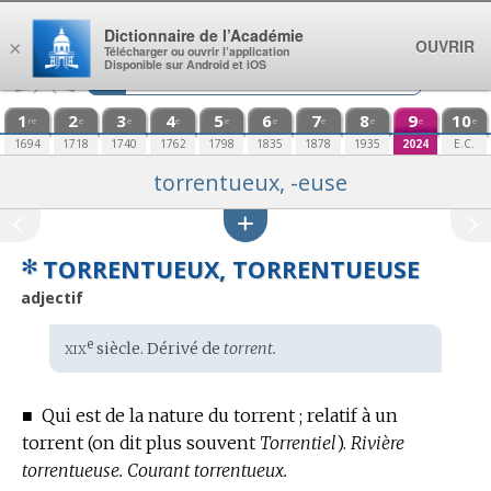
Aller au contenu
Dictionnaire de l’Académie
OUVRIR
×
Télécharger ou ouvrir l’application
Disponible sur Android et iOS
1
2
3
4
5
6
7
8
9
10
re
e
e
e
e
e
e
e
e
e
1694
1718
1740
1762
1798
1835
1878
1935
2024
E.C.
torrentueux, -euse
✻
TORRENTUEUX, TORRENTUEUSE
adjectif
xix
e
Étymologie
siècle. Dérivé de
torrent.
:
■
Qui est de la nature du torrent ; relatif à un
torrent (on dit plus souvent
Torrentiel
).
Rivière
torrentueuse.
Courant torrentueux.