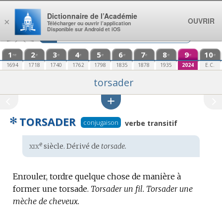
Aller au contenu
Dictionnaire de l’Académie
OUVRIR
×
Télécharger ou ouvrir l’application
Disponible sur Android et iOS
1
2
3
4
5
6
7
8
9
10
re
e
e
e
e
e
e
e
e
e
1694
1718
1740
1762
1798
1835
1878
1935
2024
E.C.
torsader
✻
TORSADER
conjugaison
verbe transitif
xix
e
Étymologie
siècle. Dérivé de
torsade.
:
Enrouler, tordre quelque chose de manière à
former une torsade.
Torsader un fil.
Torsader une
mèche de cheveux.