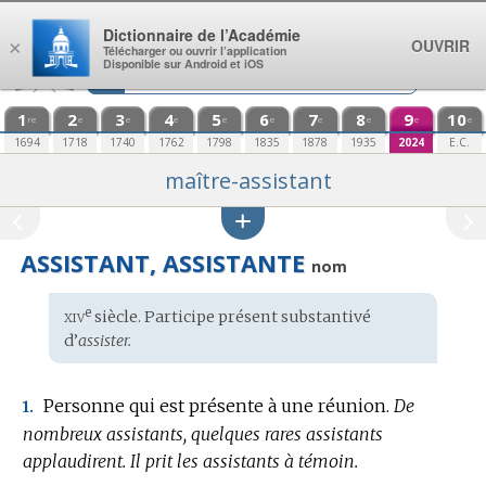
Aller au contenu
Dictionnaire de l’Académie
OUVRIR
×
Télécharger ou ouvrir l’application
Disponible sur Android et iOS
1
2
3
4
5
6
7
8
9
10
re
e
e
e
e
e
e
e
e
e
1694
1718
1740
1762
1798
1835
1878
1935
2024
E.C.
maître-assistant
ASSISTANT, ASSISTANTE
nom
xiv
e
Étymologie
siècle. Participe présent substantivé
:
d’
assister.
Personne qui est présente à une réunion.
De
1.
nombreux assistants, quelques rares assistants
applaudirent.
Il prit les assistants à témoin.