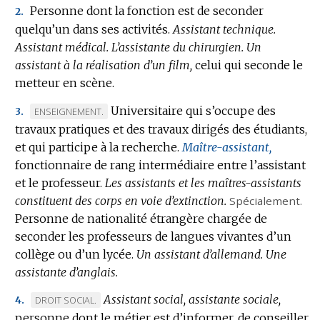
Personne dont la fonction est de seconder
2.
quelqu’un dans ses activités.
Assistant technique.
Assistant médical.
L’assistante du chirurgien.
Un
assistant à la réalisation d’un film,
celui qui seconde le
metteur en scène.
Universitaire qui s’occupe des
MARQUE
ENSEIGNEMENT.
3.
travaux pratiques et des travaux dirigés des étudiants,
DE
et qui participe à la recherche.
DOMAINE
Maître-assistant,
fonctionnaire de rang intermédiaire entre l’assistant
:
et le professeur.
Les assistants et les maîtres-assistants
constituent des corps en voie d’extinction.
Spécialement.
Personne de nationalité étrangère chargée de
seconder les professeurs de langues vivantes d’un
collège ou d’un lycée.
Un assistant d’allemand.
Une
assistante d’anglais.
Assistant social, assistante sociale,
MARQUE
DROIT SOCIAL.
4.
personne dont le métier est d’informer, de conseiller
DE