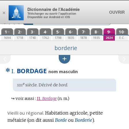
Aller au contenu
Dictionnaire de l’Académie
OUVRIR
×
Télécharger ou ouvrir l’application
Disponible sur Android et iOS
1
2
3
4
5
6
7
8
9
10
re
e
e
e
e
e
e
e
e
e
1694
1718
1740
1762
1798
1835
1878
1935
2024
E.C.
borderie
✻
BORDAGE
I.
nom masculin
xiii
e
Étymologie
siècle. Dérivé de
bord.
:
↪
voir aussi :
II.
Bordage
(n. m.)
Vieilli ou régional.
Habitation agricole, petite
métairie (on dit aussi
Borde
ou
Borderie
).