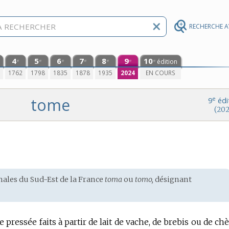
RECHERCHE 
4
5
6
7
8
9
10
édition
e
e
e
e
e
e
e
0
1762
1798
1835
1878
1935
2024
EN COURS
tome
e
9
édi
(202
onales du
Sud-Est de la France
toma
ou
tomo,
désignant
ressée faits à partir de lait de vache, de brebis ou de chè