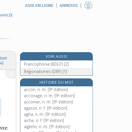
AIDE EN LIGNE
ANNEXES
AVANCÉE
VOIR AUSSI
tion
4)
Francophonie (BDLP) [2]
Régionalismes (DRF) [1]
HISTOIRE DU MOT
e
accon, n. m.
[9
édition]
e
acconage, n. m.
[9
édition]
e
acconier, n. m.
[9
édition]
e
agasse, n. f.
[9
édition]
e
agha, n. m.
[9
édition]
e
aiche, n. f.
[9
édition]
e
aiglefin, n. m.
[9
édition]
vre.
e