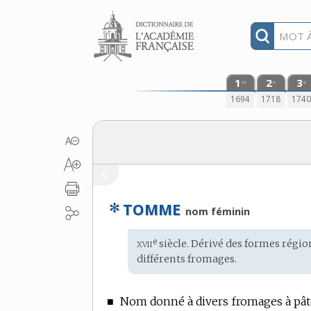
Aller au contenu
1
2
3
re
e
e
1694
1718
174
✻
TOMME
nom féminin
xvii
e
Étymologie
siècle. Dérivé des formes régi
:
différents fromages.
■
Nom donné à divers fromages à pâte p