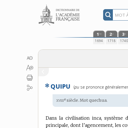
Aller au contenu
1
2
3
re
e
e
1694
1718
174
✻
QUIPU
Prononciation
(
pu
se prononce généraleme
:
xviii
e
Étymologie
siècle. Mot
quechua
.
:
Dans la civilisation inca, système 
principale, dont l’agencement, les c