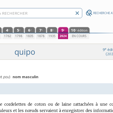
RECHERCHE 
4
5
6
7
8
9
10
édition
e
e
e
e
e
e
e
0
1762
1798
1835
1878
1935
2024
EN COURS
quipo
e
9
édi
(202
nt
pou
)
nom masculin
de cordelettes de coton ou de laine rattachées à une c
ouleurs et les nœuds servaient à enregistrer des informati