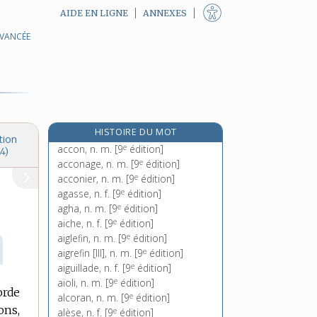
AIDE EN LIGNE
ANNEXES
AVANCÉE
HISTOIRE DU MOT
tion
e
accon, n. m.
[9
édition]
4)
e
acconage, n. m.
[9
édition]
e
acconier, n. m.
[9
édition]
e
agasse, n. f.
[9
édition]
e
agha, n. m.
[9
édition]
e
aiche, n. f.
[9
édition]
e
aiglefin, n. m.
[9
édition]
e
aigrefin [III], n. m.
[9
édition]
e
aiguillade, n. f.
[9
édition]
e
aïoli, n. m.
[9
édition]
orde
e
alcoran, n. m.
[9
édition]
ons,
e
alèse, n. f.
[9
édition]