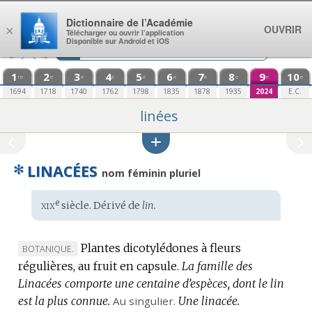
Aller au contenu
Dictionnaire de l’Académie
OUVRIR
×
Télécharger ou ouvrir l’application
Disponible sur Android et iOS
1
2
3
4
5
6
7
8
9
10
re
e
e
e
e
e
e
e
e
e
1694
1718
1740
1762
1798
1835
1878
1935
2024
E.C.
linées
✻
LINACÉES
nom féminin pluriel
xix
e
Étymologie
siècle. Dérivé de
lin.
:
Plantes dicotylédones à fleurs
MARQUE
BOTANIQUE.
régulières, au fruit en capsule.
DE
La famille des
Linacées comporte une centaine d’espèces, dont le lin
DOMAINE
est la plus connue.
:
Au singulier.
Une linacée.